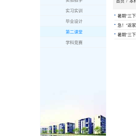
首页
/
本
实习实训
暑期“三
毕业设计
急！“返
第二课堂
暑期“三
学科竞赛