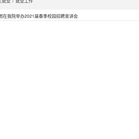
生就业
/
就业工作
团在我院举办2021届春季校园招聘宣讲会